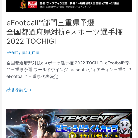
ー
ツ
選
eFootball™部門三重県予選
手
全国都道府県対抗eスポーツ選手権
権
2022
2022 TOCHIGI
TOCHIGI
Shadowverse
Event
/
jesu_mie
学
全国都道府県対抗eスポーツ選手権 2022 TOCHIGI eFootball™部
生
門三重県予選 ワールドウイング presents ヴィアティン三重CUP
の
eFootball™ 三重県代表決定
部
eFootball™
続きを読む »
部
門
三
重
県
予
選