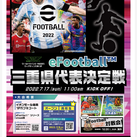
三
重
県
予
選
8
月
2
日
(火)
全
国
都
道
府
県
対
抗
e
ス
ポ