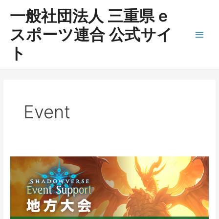
内
一般社団法人 三重県 e
容
を
スポーツ連合 公式サイ
ス
Main
ト
キ
ッ
Men
プ
Event