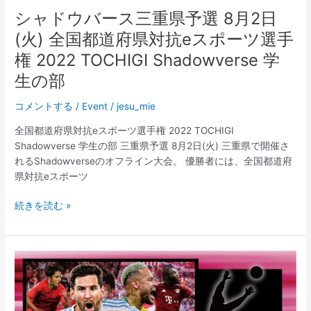
シャドウバース三重県予選 8月2日
(火) 全国都道府県対抗eスポーツ選手
権 2022 TOCHIGI Shadowverse 学
生の部
コメントする
/
Event
/
jesu_mie
全国都道府県対抗eスポーツ選手権 2022 TOCHIGI
Shadowverse 学生の部 三重県予選 8月2日(火) 三重県で開催さ
れるShadowverseのオフライン大会。 優勝者には、全国都道府
県対抗eスポーツ
シ
続きを読む »
ャ
ド
ウ
バ
ー
ス