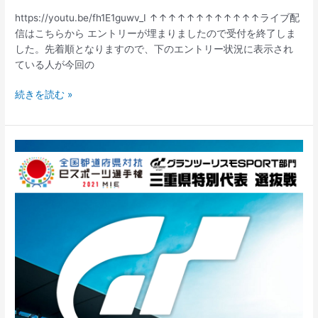
https://youtu.be/fh1E1guwv_I ↑↑↑↑↑↑↑↑↑↑↑↑ライブ配
信はこちらから エントリーが埋まりましたので受付を終了しま
した。先着順となりますので、下のエントリー状況に表示され
ている人が今回の
12/19(日）
続きを読む »
e
フ
ラ
杯-
フ
ォ
ー
ト
ナ
イ
ト
大
会
開