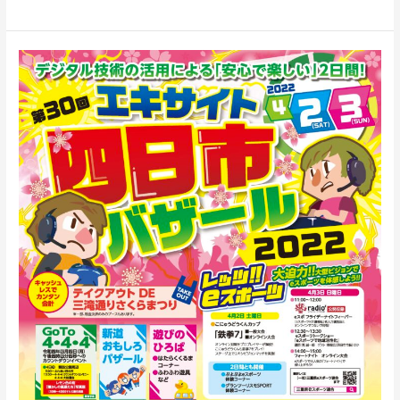
り
返
り】
4/2（土）
エ
キ
サ
イ
ト
四
日
市
バ
ザ
ー
ル
こ
に
ゅ
う