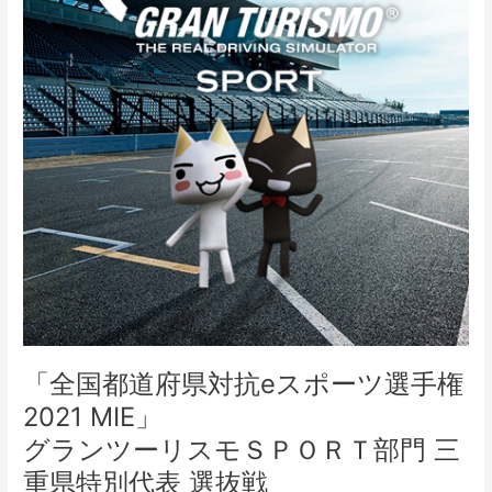
催
「全国都道府県対抗eスポーツ選手権
2021 MIE」
グランツーリスモＳＰＯＲＴ部門 三
重県特別代表 選抜戦