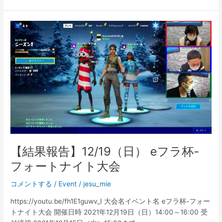
告】
キ
サ
イ
ト
四
日
市・
バ
ザ
ー
ル
2022
【結果報告】12/19（日） eフラ杯-
フォートナイト大会
コメントする
/
Event
/
jesu_mie
https://youtu.be/fh1E1guwv_I 大会名イベント名 eフラ杯-フォー
トナイト大会 開催日時 2021年12月19日（日）14:00～16:00 受