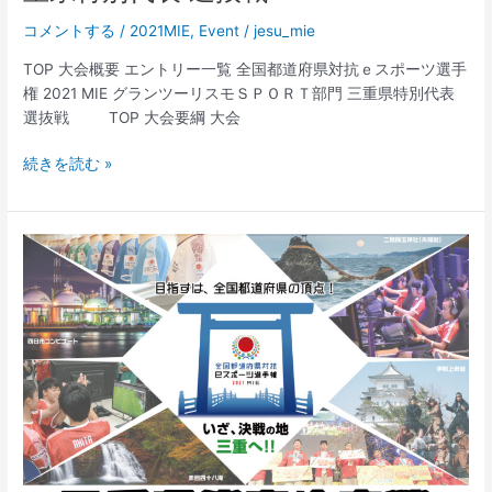
コメントする
/
2021MIE
,
Event
/
jesu_mie
TOP 大会概要 エントリー一覧 全国都道府県対抗ｅスポーツ選手
権 2021 MIE グランツーリスモＳＰＯＲＴ部門 三重県特別代表
選抜戦 TOP 大会要綱 大会
「全
続きを読む »
国
都
道
府
県
対
抗
e
ス
ポ
ー
ツ
選