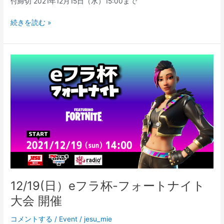
付締切 2021年12月15日（水）15:00まで
【結
続きを読む »
果
報
告】
12/19（日）
e
フ
ラ
杯-
フ
ォ
ー
ト
ナ
イ
12/19(日）eフラ杯-フォートナイト
ト
大会 開催
大
会
コメントする
/
Event
/
jesu_mie