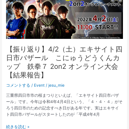
全
国
都
道
府
県
対
【振り返り】4/2（土）エキサイト四
抗
日市バザール こにゅうどうくんカ
e
ス
ップ 鉄拳７ 2on2 オンライン大会
ポ
【結果報告】
ー
ツ
コメントする
/
Event
/
jesu_mie
選
手
三重県四日市市の桜まつりといえば、「エキサイト四日市バザ
権
ール」です。今年は令和4年4月4日という、「４・４・４」がそ
2022
ろう四日市のための記念すべき日がある年です。実はエキサイ
TOCHIGI
ト四日市バザールがスタートしたのが「平成4年4月
【振
続きを読む »