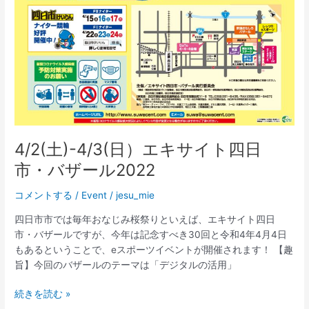
ど
う
く
ん
カ
ッ
プ
鉄
拳
７
4/2(土)-4/3(日）エキサイト四日
2on2
市・バザール2022
オ
ン
コメントする
/
Event
/
jesu_mie
ラ
イ
四日市市では毎年おなじみ桜祭りといえば、エキサイト四日
ン
市・バザールですが、今年は記念すべき30回と令和4年4月4日
大
もあるということで、eスポーツイベントが開催されます！ 【趣
会
旨】今回のバザールのテーマは「デジタルの活用」
【結
果
4/2(土)-4/3(日）
続きを読む »
報
エ