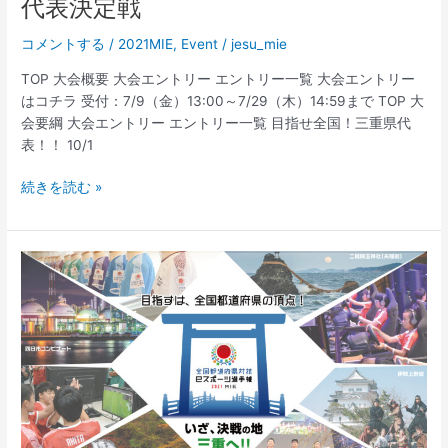
重
代表決定戦
県
コメントする
/
2021MIE
,
Event
/
jesu_mie
特
別
TOP 大会概要 大会エントリー エントリー一覧 大会エントリー
代
はコチラ 受付：7/9（金）13:00～7/29（木）14:59まで TOP 大
表
会要綱 大会エントリー エントリー一覧 目指せ全国！三重県代
選
表！！ 10/1
抜
戦
全
続きを読む »
国
都
道
府
県
対
抗
e
ス
ポ
ー