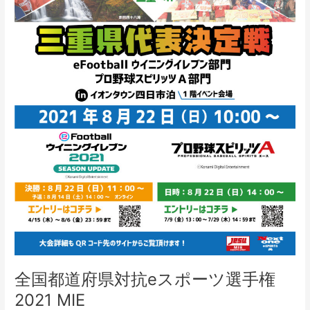
ツ
選
手
権
2021
MIE
プ
ロ
野
球
ス
ピ
リ
ッ
ツ
A
部
門
全国都道府県対抗eスポーツ選手権
三
重
2021 MIE
県