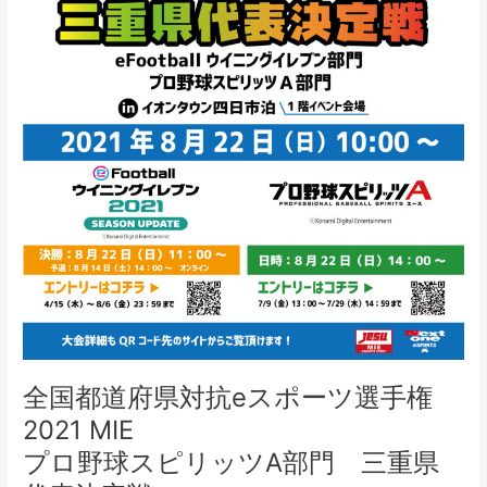
手
権
2021
MIE」
グ
ラ
ン
ツ
ー
リ
ス
モ
Ｓ
Ｐ
Ｏ
Ｒ
全国都道府県対抗eスポーツ選手権
Ｔ
部
2021 MIE
門
プロ野球スピリッツA部門 三重県
三