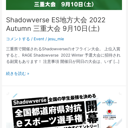
Shadowverse ES地方大会 2022
Autumn 三重大会 9月10日(土)
コメントする
/
Event
/
jesu_mie
三重県で開催されるShadowverseのオフライン大会。 上位入賞
すると、RAGE Shadowverse 2022 Winter 予選大会に招待され
る副賞もあります！ 注意事項 開催日が同日の大会は、いず […]
Shadowverse
続きを読む »
ES
地
方
大
会
2022
Autumn
三