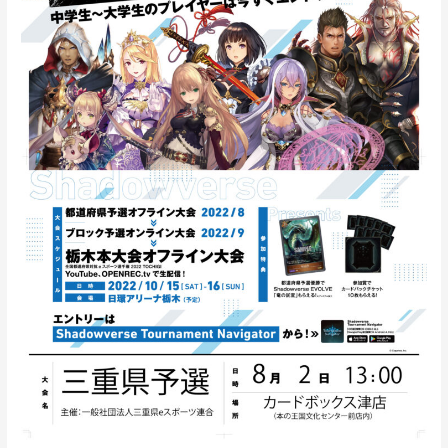
重
大
会
9
月
10
日
(土)