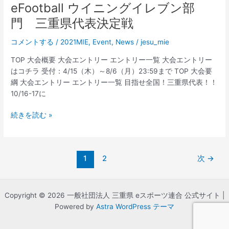
eFootball ウイニングイレブン部
代
表
門 三重県代表決定戦
決
コメントする
/
2021MIE
,
Event
,
News
/
jesu_mie
定
戦
TOP 大会概要 大会エントリー エントリー一覧 大会エントリー
はコチラ 受付：4/15（木）～8/6（月）23:59まで TOP 大会要
綱 大会エントリー エントリー一覧 目指せ全国！三重県代表！！
10/16-17に
全
続きを読む »
国
都
道
投
1
2
次
→
府
稿
県
の
対
ペ
抗
Copyright © 2026 一般社団法人 三重県 eスポーツ連合 公式サイト |
ー
e
Powered by
Astra WordPress テーマ
ジ
ス
送
ポ